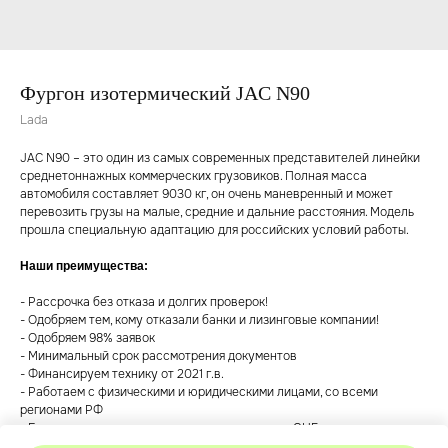
Фургон изотермический JAC N90
Lada
JAC N90 – это один из самых современных представителей линейки
среднетоннажных коммерческих грузовиков. Полная масса
автомобиля составляет 9030 кг, он очень маневренный и может
перевозить грузы на малые, средние и дальние расстояния. Модель
прошла специальную адаптацию для российских условий работы.
Наши преимущества:
- Рассрочка без отказа и долгих проверок!
- Одобряем тем, кому отказали банки и лизинговые компании!
- Одобряем 98% заявок
- Минимальный срок рассмотрения документов
- Финансируем технику от 2021 г.в.
- Работаем с физическими и юридическими лицами, со всеми
регионами РФ
- Есть специальные предложения для граждан СНГ
- Аванс от 15%, срок до 60 месяцев